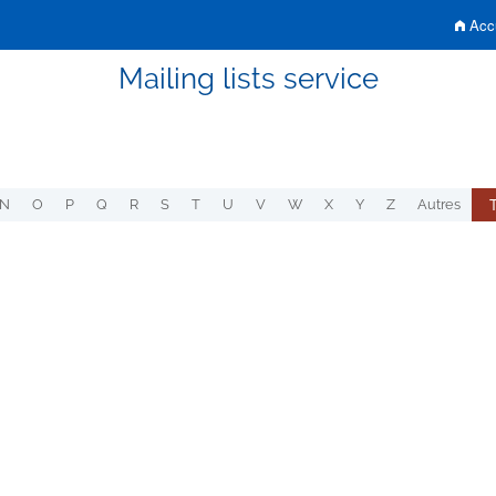
Accu
Mailing lists service
N
O
P
Q
R
S
T
U
V
W
X
Y
Z
Autres