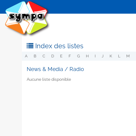
Index des listes
A
B
C
D
E
F
G
H
I
J
K
L
M
News & Media / Radio
Aucune liste disponible